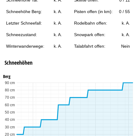
e
Schneehöhe Berg:
k. A.
Pisten offen (in km):
0 / 55
Letzter Schneefall:
k. A.
Rodelbahn offen:
k. A.
Schneezustand:
k. A.
Snowpark offen:
k. A.
Winterwanderwege:
k. A.
Talabfahrt offen:
Nein
Schneehöhen
Berg
90 cm
80 cm
70 cm
60 cm
50 cm
40 cm
30 cm
20 cm