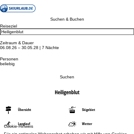
Suchen & Buchen
Reiseziel
Zeitraum & Dauer
06.08.26 – 30.05.28 | 7 Nächte
Personen
beliebig
Suchen
Heiligenblut
Übersicht
Skigebiet
Langlauf
Wetter
Cookie-Hinweis
Für ein optimales Webangebot erheben wir mit Hilfe von Cookies