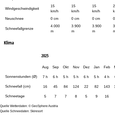
15
15
15
2
Windgeschwindigkeit
km/h
km/h
km/h
k
Neuschnee
0 cm
0 cm
0 cm
0
4.000
3.900
3.900
3
Schneefallgrenze
m
m
m
Klima
2025
Aug
Sep
Okt
Nov
Dez
Jan
Feb
Sonnenstunden (Ø)
7 h
6 h
5 h
5 h
6 h
5 h
4 h
Schneefall (cm)
16
45
84
124
22
82
143
Schneetage
5
7
7
8
5
9
16
Quelle Wetterdaten: © GeoSphere Austria
Quelle Schneedaten: Skiresort