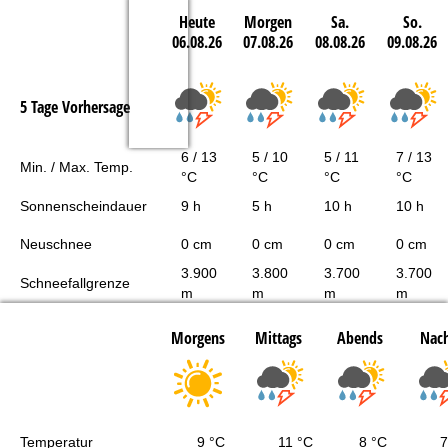
Heute
Morgen
Sa.
So.
06.08.26
07.08.26
08.08.26
09.08.26
5 Tage Vorhersage
6 / 13
5 / 10
5 / 11
7 / 13
Min. / Max. Temp.
°C
°C
°C
°C
Sonnenscheindauer
9 h
5 h
10 h
10 h
Neuschnee
0 cm
0 cm
0 cm
0 cm
3.900
3.800
3.700
3.700
Schneefallgrenze
m
m
m
m
Morgens
Mittags
Abends
Nach
Temperatur
9 °C
11 °C
8 °C
7