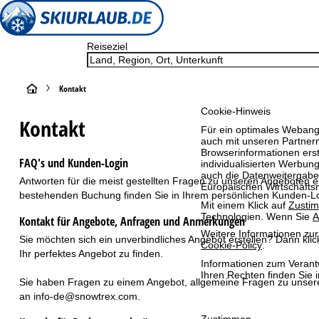
Reiseziel
S
Kontakt
Cookie-Hinweis
t
Kontakt
Für ein optimales Webange
auch mit unseren Partnern
a
Browserinformationen erste
FAQ's und Kunden-Login
individualisierten Werbun
auch die Datenweitergabe
r
Antworten für die meist gestellten Fragen zu unseren Angeboten 
Europäischen Wirtschafts
bestehenden Buchung finden Sie in Ihrem persönlichen
Kunden-L
t
Mit einem Klick auf
Zusti
Technologien. Wenn Sie
A
Kontakt für Angebote, Anfragen und Anmerkungen
Weitere Informationen zur
s
Sie möchten sich ein unverbindliches Angebot erstellen? Dann klic
Cookie-Policy
.
Ihr perfektes Angebot zu finden.
e
Informationen zum Verant
Ihren Rechten finden Sie 
Sie haben Fragen zu einem Angebot, allgemeine Fragen zu unser
i
an
info-de@snowtrex.com
.
Zustimmen