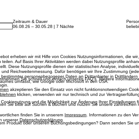
Zeitraum & Dauer
Perso
06.08.26 – 30.05.28 | 7 Nächte
belieb
bot erheben wir mit Hilfe von Cookies Nutzungsinformationen, die wir
 teilen. Auf Basis Ihrer Aktivitäten werden dabei Nutzungsprofile anh
llt. Diese Nutzungsprofile dienen der statistischen Analyse, individue
g und Reichweitenmessung. Dafür benötigen wir Ihre Zustimmung (jederz
 bestimmter personenbezogener Daten an Drittanbieter in Drittländern
entnehmen Sie schnell und einfach unseren
FAQ's
. Weitere Information
raumes umfasst, wie Google oder Microsoft in den USA.
ogin
.
mmen
akzeptieren Sie den Einsatz von nicht funktionsnotwendigen Cook
blehnen
klicken, verwenden wir nur technisch und zur Vertragserfüllun
 Cookienutzung und die Möglichkeit zur Änderung Ihrer Einstellungen f
ken Sie bitte auf
Suchen & Buchen
und nutzen Sie unsere zahlreichen n
wortlichen finden Sie in unserem
Impressum
. Informationen zu den V
in unserer
Datenschutzerklärung
.
em Produkt oder unseren Buchungsbedingungen? Dann senden Sie uns 