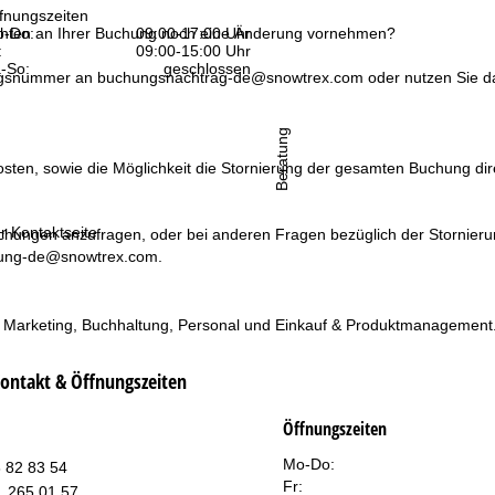
fnungszeiten
-Do:
09:00-17:00 Uhr
chten an Ihrer Buchung noch eine Änderung vornehmen?
:
09:00-15:00 Uhr
-So:
geschlossen
ungsnummer an
buchungsnachtrag-de@snowtrex.com
oder nutzen Sie da
Beratung
osten, sowie die Möglichkeit die Stornierung der gesamten Buchung dire
r Kontaktseite
chungen anzufragen, oder bei anderen Fragen bezüglich der Stornieru
rung-de@snowtrex.com
.
& Marketing, Buchhaltung, Personal und Einkauf & Produktmanagement
ontakt & Öffnungszeiten
Öffnungszeiten
Mo-Do:
 82 83 54
Fr:
1 265 01 57