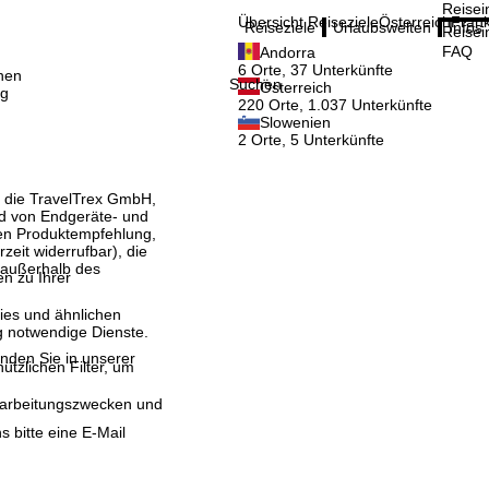
Reisei
Übersicht Reiseziele
Österreich
Frank
Reiseziele
Urlaubswelten
Infos
Reisei
FAQ
Andorra
6 Orte, 37 Unterkünfte
nen
Suchen
Österreich
ig
220 Orte, 1.037 Unterkünfte
Slowenien
2 Orte, 5 Unterkünfte
, die TravelTrex GmbH,
and von Endgeräte- und
llen Produktempfehlung,
eit widerrufbar), die
 außerhalb des
en zu Ihrer
ies und ähnlichen
g notwendige Dienste.
inden Sie in unserer
ützlichen Filter, um
erarbeitungszwecken und
bitte eine E-Mail