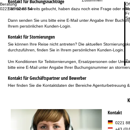
Kontakt für Buchungsnachträge
t
Beratung
Öf
0221 88 82 83 54
Mo
Sie haben bereits gebucht, haben dazu noch eine Frage oder mö
e
Fr
Sa
Dann senden Sie uns bitte eine E-Mail unter Angabe Ihrer Buch
Ihrem persönlichen
Kunden-Login
.
Kontakt für Stornierungen
Sie können Ihre Reise nicht antreten? Die aktuellen Stornierungsk
durchzuführen, finden Sie in Ihrem persönlichen
Kunden-Login
.
Zu
Um Konditionen für Teilstornierungen, Ersatzpersonen oder Umbu
bitte eine E-Mail unter Angabe Ihrer Buchungsnummer an
stornie
Kontakt für Geschäftspartner und Bewerber
Hier
finden Sie die Kontaktdaten der Bereiche Agenturbetreuung 
K
Kontakt
0221 88
+43 (0)