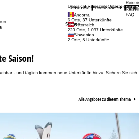
Reisei
Übersicht Reiseziele
Österreich
Frank
Reiseziele
Urlaubswelten
Infos
Reisei
FAQ
Andorra
6 Orte, 37 Unterkünfte
nen
Suchen
Österreich
ig
220 Orte, 1.037 Unterkünfte
Slowenien
2 Orte, 5 Unterkünfte
te Saison!
uchbar - und täglich kommen neue Unterkünfte hinzu. Sichern Sie sich
Alle Angebote zu diesem Thema