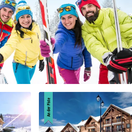
, die TravelTrex GmbH,
and von Endgeräte- und
llen Produktempfehlung,
eit widerrufbar), die
 außerhalb des
ies und ähnlichen
g notwendige Dienste.
inden Sie in unserer
erarbeitungszwecken und
An der Piste