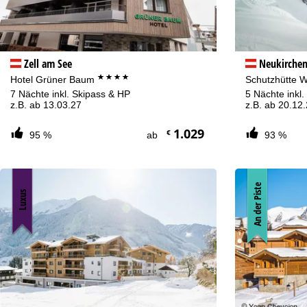
Zell am See
Neukirchen
****
Hotel Grüner Baum
Schutzhütte 
7 Nächte inkl. Skipass & HP
5 Nächte inkl
z.B. ab 13.03.27
z.B. ab 20.12
1.029
€
95 %
ab
93 %
An der Piste
Luxus