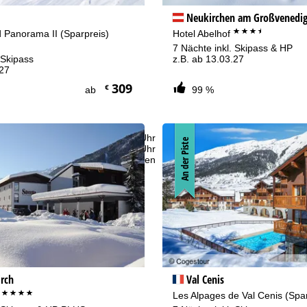
Neukirchen am Großvenedig
***+
 Panorama II (Sparpreis)
Hotel Abelhof
7 Nächte inkl. Skipass & HP
 Skipass
z.B. ab 13.03.27
.27
309
€
ab
99 %
fnungszeiten
-Do:
09:00-17:00 Uhr
An der Piste
:
09:00-15:00 Uhr
-So:
geschlossen
Beratung
r Kontaktseite
irch
Val Cenis
****
a
Les Alpages de Val Cenis (Spa