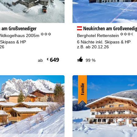
 am Großvenediger
Neukirchen am Großvenedig
°°°
°°°.
Wildkogelhaus 2005m
Berghotel Rettenstein
. Skipass & HP
6 Nächte inkl. Skipass & HP
.26
z.B. ab 20.12.26
649
€
ab
99 %
Familie