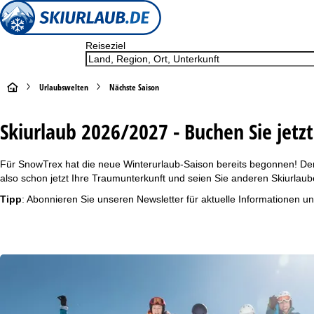
Reiseziel
S
Urlaubswelten
Nächste Saison
t
Skiurlaub 2026/2027 - Buchen Sie jetz
a
Für SnowTrex hat die neue Winterurlaub-Saison bereits begonnen! Den
r
also schon jetzt Ihre Traumunterkunft und seien Sie anderen Skiurlaube
Tipp
: Abonnieren Sie unseren
Newsletter
für aktuelle Informationen un
t
s
e
i