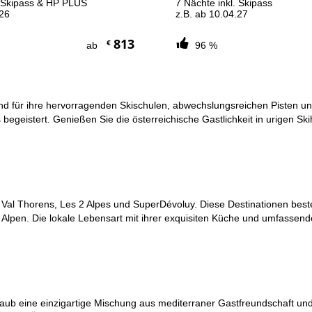
. Skipass & HP PLUS
7 Nächte inkl. Skipass
.26
z.B. ab 10.04.27
813
€
ab
96 %
sind für ihre hervorragenden Skischulen, abwechslungsreichen Pisten und
begeistert. Genießen Sie die österreichische Gastlichkeit in urigen Ski
e Val Thorens, Les 2 Alpes und SuperDévoluy. Diese Destinationen best
n Alpen. Die lokale Lebensart mit ihrer exquisiten Küche und umfassen
rurlaub eine einzigartige Mischung aus mediterraner Gastfreundschaft 