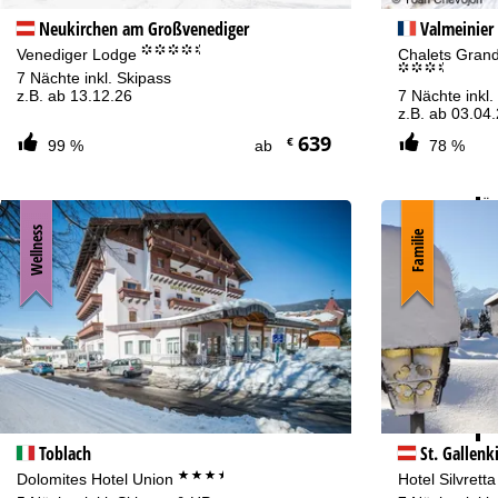
Neukirchen am Großvenediger
Valmeinier
°°°°.
Venediger Lodge
Chalets Grand
°°°.
7 Nächte inkl. Skipass
z.B. ab 13.12.26
7 Nächte inkl.
z.B. ab 03.04
639
€
99 %
ab
78 %
Beratung
Öf
0221 88 82 83 54
Mo
Wellness
Familie
Fr
Sa
Zu
Toblach
St. Gallenk
***+
Dolomites Hotel Union
Hotel Silvrett