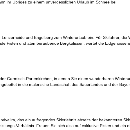
dann ihr Übriges zu einem unvergesslichen Urlaub im Schnee bei.
-Lenzerheide und Engelberg zum Winterurlaub ein. Für Skifahrer, die We
rnde Pisten und atemberaubende Bergkulissen, wartet die Eidgenossensc
oder Garmisch-Partenkirchen, in denen Sie einen wunderbaren Winterur
eingebettet in die malerische Landschaft des Sauerlandes und der Baye
ndvalira, das ein aufregendes Skierlebnis abseits der bekannteren Skid
ungs-Verhältnis. Freuen Sie sich also auf exklusive Pisten und ein ei