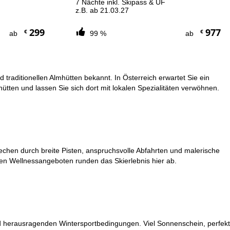
7 Nächte inkl. Skipass & ÜF
z.B. ab 21.03.27
299
977
€
€
ab
99 %
ab
 traditionellen Almhütten bekannt. In Österreich erwartet Sie ein
hütten und lassen Sie sich dort mit lokalen Spezialitäten verwöhnen.
echen durch breite Pisten, anspruchsvolle Abfahrten und malerische
den Wellnessangeboten runden das Skierlebnis hier ab.
und herausragenden Wintersportbedingungen. Viel Sonnenschein, perfekt