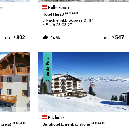
er
Hollersbach
°°°°
Hotel Herz3
5 Nächte inkl. Skipass & HP
z.B. ab 28.03.27
802
547
€
€
ab
94 %
ab
An der Piste
Kitzbühel
°°°°
°°°°
rpreis)
Berghotel Ehrenbachhöhe