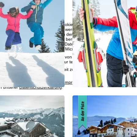
bot erheben wir mit Hilfe von Cookies Nutzungsinformationen, die wir
 teilen. Auf Basis Ihrer Aktivitäten werden dabei Nutzungsprofile anh
llt. Diese Nutzungsprofile dienen der statistischen Analyse, individue
g und Reichweitenmessung. Dafür benötigen wir Ihre Zustimmung (jederz
 bestimmter personenbezogener Daten an Drittanbieter in Drittländern
raumes umfasst, wie Google oder Microsoft in den USA.
mmen
akzeptieren Sie den Einsatz von nicht funktionsnotwendigen Cook
blehnen
klicken, verwenden wir nur technisch und zur Vertragserfüllun
 Cookienutzung und die Möglichkeit zur Änderung Ihrer Einstellungen f
wortlichen finden Sie in unserem
Impressum
. Informationen zu den V
in unserer
Datenschutzerklärung
.
An der Piste