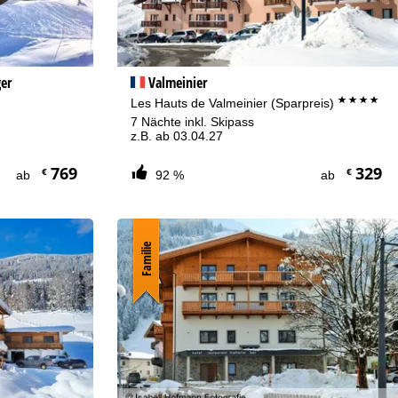
er
Valmeinier
****
Les Hauts de Valmeinier (Sparpreis)
7 Nächte inkl. Skipass
z.B. ab 03.04.27
769
329
€
€
ab
92 %
ab
Familie