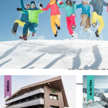
t
e
Cookie-Hinweis
Für ein optimales Webange
auch mit unseren Partnern
Browserinformationen erste
individualisierten Werbun
auch die Datenweitergabe
Europäischen Wirtschafts
Mit einem Klick auf
Zusti
Technologien. Wenn Sie
A
Weitere Informationen zur
Cookie-Policy
.
Informationen zum Verant
Ihren Rechten finden Sie 
An der Piste
Wellness
Zustimmen