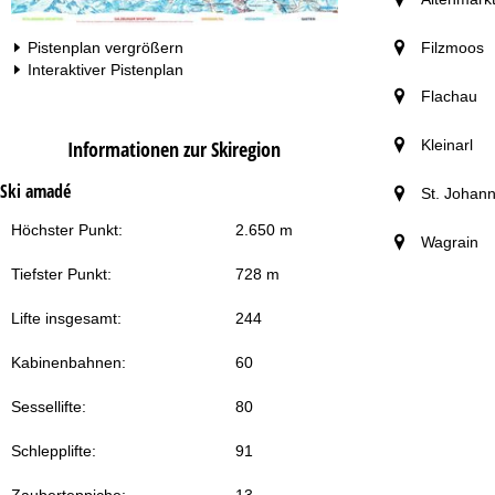
Filzmoos
Pistenplan vergrößern
Interaktiver Pistenplan
Flachau
Informationen zur Skiregion
Kleinarl
Ski amadé
St. Johan
Höchster Punkt:
2.650 m
Wagrain
Tiefster Punkt:
728 m
Lifte insgesamt:
244
Kabinenbahnen:
60
Sessellifte:
80
Schlepplifte:
91
Zauberteppiche:
13