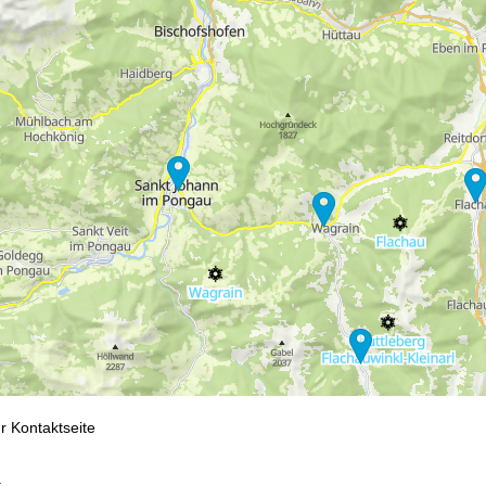
fnungszeiten
-Do:
09:00-17:00 Uhr
:
09:00-15:00 Uhr
-So:
geschlossen
Beratung
r Kontaktseite
t