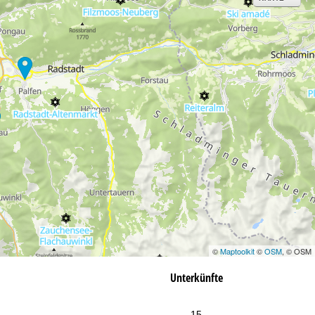
©
Maptoolkit
©
OSM
, © OSM
Unterkünfte
15