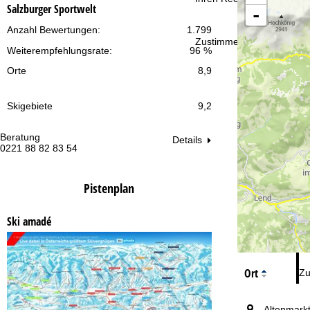
t
Salzburger Sportwelt
-
Anzahl Bewertungen:
1.799
e
Zustimmen
Weiterempfehlungsrate:
96 %
Orte
8,9
Skigebiete
9,2
Beratung
Öf
Details
0221 88 82 83 54
Mo
Fr
Sa
Pistenplan
Ski amadé
Ort
Zu
Altenmark