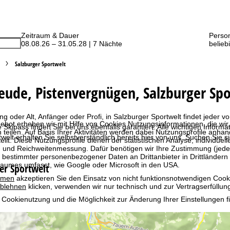
Zeitraum & Dauer
Perso
08.08.26 – 31.05.28 | 7 Nächte
belieb
Salzburger Sportwelt
eude, Pistenvergnügen, Salzburger Spo
g oder Alt, Anfänger oder Profi, in Salzburger Sportwelt findet jeder v
bot erheben wir mit Hilfe von Cookies Nutzungsinformationen, die wir
ve Skipass finden Sie bei uns ebenfalls garantiert. Alle wichtigen Infor
 teilen. Auf Basis Ihrer Aktivitäten werden dabei Nutzungsprofile anh
welt erhalten Sie selbstverständlich bereits hier von uns. Suchen Sie 
llt. Diese Nutzungsprofile dienen der statistischen Analyse, individue
g und Reichweitenmessung. Dafür benötigen wir Ihre Zustimmung (jederz
 bestimmter personenbezogener Daten an Drittanbieter in Drittländern
raumes umfasst, wie Google oder Microsoft in den USA.
er Sportwelt
mmen
akzeptieren Sie den Einsatz von nicht funktionsnotwendigen Cook
blehnen
klicken, verwenden wir nur technisch und zur Vertragserfüllun
 Cookienutzung und die Möglichkeit zur Änderung Ihrer Einstellungen f
wortlichen finden Sie in unserem
Impressum
. Informationen zu den V
in unserer
Datenschutzerklärung
.