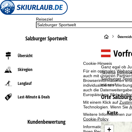
Reiseziel
S
Österreich
Salzburger Sportwelt
t
Vorfr
Übersicht
a
Cookie-Hinweis
Ganz egal ob Jun
Skiregion
Für ein optimales Webange
r
Skireise inklusi
auch mit unseren Partnern
Salzburger Sport
Browserinformationen erste
Langlauf
t
mit uns!
individualisierten Werbun
auch die Datenweitergabe
Europäischen Wirtschafts
Orte Salzburg
Last-Minute & Deals
s
Mit einem Klick auf
Zusti
Technologien. Wenn Sie
A
e
Karte
Weitere Informationen zur
Cookie-Policy
.
Kundenbewertung
i
Informationen zum Verant
+
Ihren Rechten finden Sie 