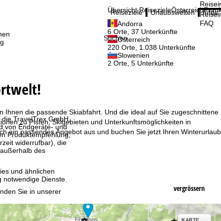
Reisei
Übersicht Reiseziele
Österreich
Frank
Reiseziele
Urlaubswelten
Infos
Reisei
FAQ
Andorra
6 Orte, 37 Unterkünfte
nen
Suchen
Österreich
ig
220 Orte, 1.038 Unterkünfte
Slowenien
2 Orte, 5 Unterkünfte
rtwelt!
on Ihnen die passende Skiabfahrt. Und die ideal auf Sie zugeschnittene
, die TravelTrex GmbH,
mationen zu Pisten, Skigebieten und Unterkunftsmöglichkeiten in
and von Endgeräte- und
sich ein passendes Angebot aus und buchen Sie jetzt Ihren Winterurlaub
llen Produktempfehlung,
eit widerrufbar), die
 außerhalb des
ies und ähnlichen
g notwendige Dienste.
vergrössern
inden Sie in unserer
erarbeitungszwecken und
KARTE