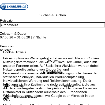
Suchen & Buchen
Reiseziel
Zeitraum & Dauer
07.08.26 – 31.05.28 | 7 Nächte
Personen
beliebig
Cookie-Hinweis
Für ein optimales Webangebot erheben wir mit Hilfe von Cookies
Suchen
Nutzungsinformationen, die wir, die TravelTrex GmbH, auch mit
unseren Partnern teilen. Auf Basis Ihrer Aktivitäten werden dabei
Nutzungsprofile anhand von Endgeräte- und
Grandvalira
Browserinformationen erstellt. Diese Nutzungsprofile dienen der
statistischen Analyse, individuellen Produktempfehlung,
individualisierten Werbung und Reichweitenmessung. Dafür
benötigen wir Ihre Zustimmung (jederzeit widerrufbar), die auch
Übersicht
Langlauf
die Datenweitergabe bestimmter personenbezogener Daten an
Drittanbieter in Drittländern außerhalb des Europäischen
Wirtschaftsraumes umfasst, wie Google oder Microsoft in den
Last-Minute & Deals
USA.