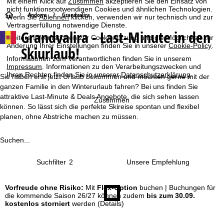
Mit einem Klick auf
Zustimmen
akzeptieren Sie den Einsatz von
nicht funktionsnotwendigen Cookies und ähnlichen Technologien.
S
Andorra
Grandvalira
Wenn Sie
Ablehnen
klicken, verwenden wir nur technisch und zur
Vertragserfüllung notwendige Dienste.
Grandvalira - Last-Minute in den
t
Weitere Informationen zur Cookienutzung und die Möglichkeit zur
Änderung Ihrer Einstellungen finden Sie in unserer
Cookie-Policy
.
Skiurlaub!
a
Informationen zum Verantwortlichen finden Sie in unserem
Impressum
. Informationen zu den Verarbeitungszwecken und
Ihren Rechten finden Sie in unserer
Datenschutzerklärung
.
r
Sie haben erst jetzt Urlaub bekommen und möchten gerne mit der
ganzen Familie in den Winterurlaub fahren? Bei uns finden Sie
t
attraktive Last-Minute & Deals Angebote, die sich sehen lassen
Zustimmen
können. So lässt sich die perfekte Skireise spontan und flexibel
planen, ohne Abstriche machen zu müssen.
s
e
Suchen...
i
Suchfilter
2
t
Vorfreude ohne Risiko:
Mit
Flex-Option
buchen | Buchungen für
die kommende Saison 26/27 können zudem
bis zum 30.09.
e
kostenlos storniert
werden
(Details)