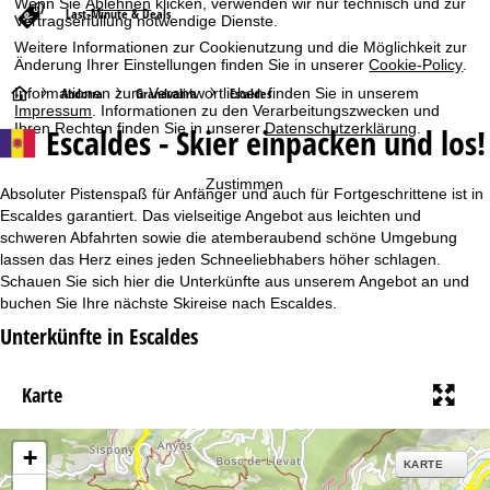
Wenn Sie
Ablehnen
klicken, verwenden wir nur technisch und zur
Last-Minute & Deals
Vertragserfüllung notwendige Dienste.
Weitere Informationen zur Cookienutzung und die Möglichkeit zur
Änderung Ihrer Einstellungen finden Sie in unserer
Cookie-Policy
.
S
Andorra
Grandvalira
Escaldes
Informationen zum Verantwortlichen finden Sie in unserem
Impressum
. Informationen zu den Verarbeitungszwecken und
Ihren Rechten finden Sie in unserer
Datenschutzerklärung
.
Escaldes - Skier einpacken und los!
t
a
Zustimmen
Absoluter Pistenspaß für Anfänger und auch für Fortgeschrittene ist in
Escaldes garantiert. Das vielseitige Angebot aus leichten und
r
schweren Abfahrten sowie die atemberaubend schöne Umgebung
lassen das Herz eines jeden Schneeliebhabers höher schlagen.
t
Schauen Sie sich hier die Unterkünfte aus unserem Angebot an und
buchen Sie Ihre nächste Skireise nach Escaldes.
s
Unterkünfte in Escaldes
e
Karte
i
t
+
KARTE