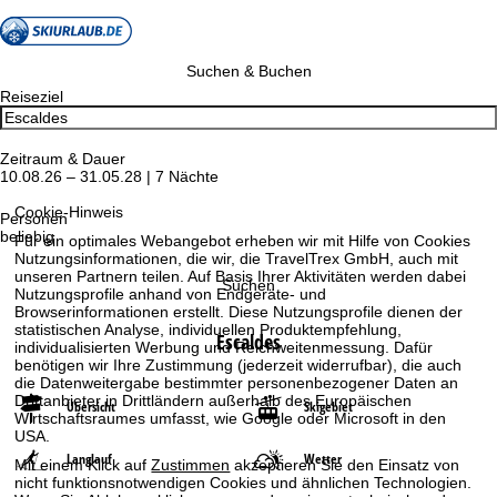
Suchen & Buchen
Reiseziel
Zeitraum & Dauer
10.08.26 – 31.05.28 | 7 Nächte
Cookie-Hinweis
Personen
beliebig
Für ein optimales Webangebot erheben wir mit Hilfe von Cookies
Nutzungsinformationen, die wir, die TravelTrex GmbH, auch mit
unseren Partnern teilen. Auf Basis Ihrer Aktivitäten werden dabei
Suchen
Nutzungsprofile anhand von Endgeräte- und
Browserinformationen erstellt. Diese Nutzungsprofile dienen der
statistischen Analyse, individuellen Produktempfehlung,
Escaldes
individualisierten Werbung und Reichweitenmessung. Dafür
benötigen wir Ihre Zustimmung (jederzeit widerrufbar), die auch
die Datenweitergabe bestimmter personenbezogener Daten an
Drittanbieter in Drittländern außerhalb des Europäischen
Übersicht
Skigebiet
Wirtschaftsraumes umfasst, wie Google oder Microsoft in den
USA.
Langlauf
Wetter
Mit einem Klick auf
Zustimmen
akzeptieren Sie den Einsatz von
nicht funktionsnotwendigen Cookies und ähnlichen Technologien.