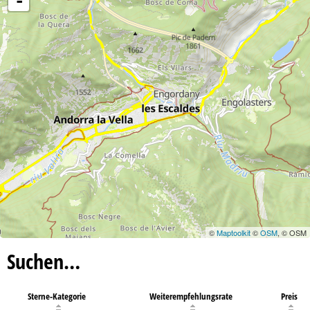
-
e
©
Maptoolkit
©
OSM
, © OSM
Suchen…
Sterne-Kategorie
Weiterempfehlungsrate
Preis