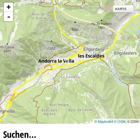
e
+
KARTE
-
13
©
Maptoolkit
©
OSM
, © OSM
Suchen…