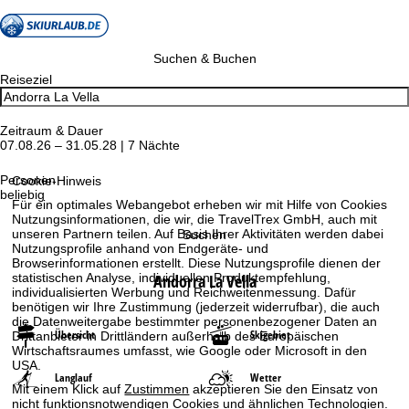
Suchen & Buchen
Reiseziel
Zeitraum & Dauer
07.08.26 – 31.05.28 | 7 Nächte
Personen
Cookie-Hinweis
beliebig
Für ein optimales Webangebot erheben wir mit Hilfe von Cookies
Nutzungsinformationen, die wir, die TravelTrex GmbH, auch mit
unseren Partnern teilen. Auf Basis Ihrer Aktivitäten werden dabei
Suchen
Nutzungsprofile anhand von Endgeräte- und
Browserinformationen erstellt. Diese Nutzungsprofile dienen der
statistischen Analyse, individuellen Produktempfehlung,
Andorra La Vella
individualisierten Werbung und Reichweitenmessung. Dafür
benötigen wir Ihre Zustimmung (jederzeit widerrufbar), die auch
die Datenweitergabe bestimmter personenbezogener Daten an
Übersicht
Skigebiet
Drittanbieter in Drittländern außerhalb des Europäischen
Wirtschaftsraumes umfasst, wie Google oder Microsoft in den
USA.
Langlauf
Wetter
Mit einem Klick auf
Zustimmen
akzeptieren Sie den Einsatz von
nicht funktionsnotwendigen Cookies und ähnlichen Technologien.