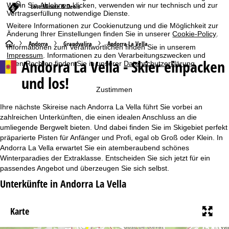
Wenn Sie
Ablehnen
klicken, verwenden wir nur technisch und zur
Last-Minute & Deals
Vertragserfüllung notwendige Dienste.
Weitere Informationen zur Cookienutzung und die Möglichkeit zur
Änderung Ihrer Einstellungen finden Sie in unserer
Cookie-Policy
.
S
Andorra
Grandvalira
Andorra La Vella
Informationen zum Verantwortlichen finden Sie in unserem
Impressum
. Informationen zu den Verarbeitungszwecken und
Andorra La Vella - Skier einpacken
Ihren Rechten finden Sie in unserer
Datenschutzerklärung
.
t
und los!
a
Zustimmen
r
Ihre nächste Skireise nach Andorra La Vella führt Sie vorbei an
zahlreichen Unterkünften, die einen idealen Anschluss an die
t
umliegende Bergwelt bieten. Und dabei finden Sie im Skigebiet perfekt
präparierte Pisten für Anfänger und Profi, egal ob Groß oder Klein. In
Andorra La Vella erwartet Sie ein atemberaubend schönes
s
Winterparadies der Extraklasse. Entscheiden Sie sich jetzt für ein
passendes Angebot und überzeugen Sie sich selbst.
e
Unterkünfte in Andorra La Vella
i
Karte
t